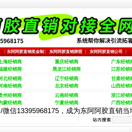
东阿阿胶直销奖金制
东阿阿胶直销牌照
东阿阿胶直销公司
度
上海经销商
重庆经销商
广东
经销
福建经销商
黑龙江经销商
江苏经销
河北经销商
辽宁经销商
甘肃经销
河南经销商
北京经销商
山西经销
贵州经销商
云南经销商
浙江经销
内蒙经销商
宁夏经销商
广西经销
/微信13395968175，成为东阿阿胶直销