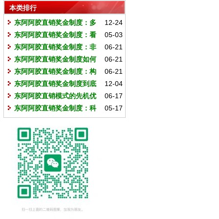
本类排行
东阿阿胶直销奖金制度：多
12-24
维透视下的价值体系与未来前景
东阿阿胶直销奖金制度：看
05-03
懂这三点，比研究百分比重要一百
东阿阿胶直销奖金制度：非
06-21
倍
遗文化赋能下的行业价值革命
东阿阿胶直销奖金制度如何
06-21
重塑行业价值生态？
东阿阿胶直销奖金制度：构
06-21
建可持续增长生态的理论基石
东阿阿胶直销奖金制度到底
12-04
怎么样？
东阿阿胶直销模式的先机优
06-17
势：抢占健康产业万亿风口的战略
东阿阿胶直销奖金制度：科
05-17
支点
学分层赋能财富增长