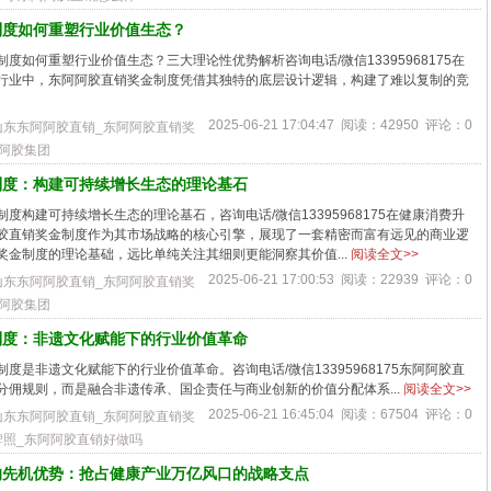
制度如何重塑行业价值生态？
度如何重塑行业价值生态？三大理论性优势解析咨询电话/微信13395968175在
行业中，东阿阿胶直销奖金制度凭借其独特的底层设计逻辑，构建了难以复制的竞
2025-06-21 17:04:47 阅读：42950 评论：0
山东东阿阿胶直销_东阿阿胶直销奖
阿阿胶集团
制度：构建可持续增长生态的理论基石
度构建可持续增长生态的理论基石，咨询电话/微信13395968175在健康消费升
胶直销奖金制度作为其市场战略的核心引擎，展现了一套精密而富有远见的商业逻
奖金制度的理论基础，远比单纯关注其细则更能洞察其价值...
阅读全文>>
2025-06-21 17:00:53 阅读：22939 评论：0
山东东阿阿胶直销_东阿阿胶直销奖
阿阿胶集团
制度：非遗文化赋能下的行业价值革命
度是非遗文化赋能下的行业价值革命。咨询电话/微信13395968175东阿阿胶直
分佣规则，而是融合非遗传承、国企责任与商业创新的价值分配体系...
阅读全文>>
2025-06-21 16:45:04 阅读：67504 评论：0
山东东阿阿胶直销_东阿阿胶直销奖
牌照_东阿阿胶直销好做吗
的先机优势：抢占健康产业万亿风口的战略支点