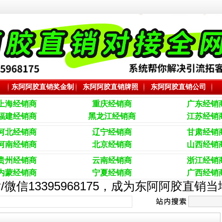
东阿阿胶直销奖金制
东阿阿胶直销牌照
东阿阿胶直销公司
度
上海经销商
重庆经销商
广东
经销
福建经销商
黑龙江经销商
江苏经销
河北经销商
辽宁经销商
甘肃经销
河南经销商
北京经销商
山西经销
贵州经销商
云南经销商
浙江经销
内蒙经销商
宁夏经销商
广西经销
/微信13395968175，成为东阿阿胶直销