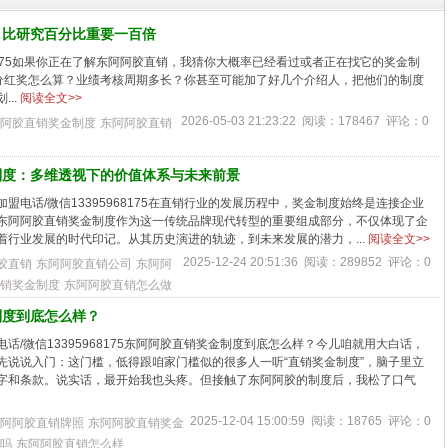
，比研究百分比重要一百倍
68175如果你正在了解东阿阿胶直销，我猜你大概率已经看过或者正在找它的奖金制
分红奖怎么算？业绩考核周期多长？你甚至可能加了好几个介绍人，把他们的制度
..
阅读全文>>
2026-05-03 21:23:22 阅读：178467 评论：0
阿胶直销奖金制度
东阿阿胶直销
制度：多维透视下的价值体系与未来前景
盟电话/微信13395968175在直销行业的发展历程中，奖金制度始终是连接企业
东阿阿胶直销奖金制度作为这一传统品牌现代转型的重要组成部分，不仅体现了企
着行业发展的时代印记。从其历史演进的轨迹，到未来发展的潜力，...
阅读全文>>
2025-12-24 20:51:36 阅读：289852 评论：0
胶直销
东阿阿胶直销公司
东阿阿
销奖金制度
东阿阿胶直销怎么做
制度到底怎么样？
话/微信13395968175东阿阿胶直销奖金制度到底怎么样？今儿咱就用大白话，
先说说入门：这门槛，低得跟咱家门槛似的很多人一听“直销奖金制度”，脑子里立
字和条款。说实话，最开始我也头疼。但接触了东阿阿胶的制度后，我松了口气
2025-12-04 15:00:59 阅读：18765 评论：0
阿阿胶直销牌照
东阿阿胶直销奖金
吗
东阿阿胶直销怎么样