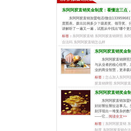
东阿阿胶直销奖金制度：看懂这三点
东阿阿胶直销加盟电话/微信133959
度图表。拨出比例多少？级差奖、领导奖、
讲解听了一遍又一遍，试图从中找出“哪个更划.
标签：
东阿阿胶直销
东阿阿胶直销牌照
东阿
合法吗
东阿阿胶直销怎么样
东阿阿胶直销奖金
东阿阿胶直销牌照加
与从业者的核心纽带。
业的商业智慧，更承载
标签：
怎么加入东阿阿
胶直销牌照
东阿阿胶直
东阿阿胶直销奖金
东阿阿胶直销加盟电
好好掰扯掰扯这事儿。
刻浮现出一堆复杂的数
——它...
阅读全文>>
标签：
东阿阿胶直销
东
制度
东阿阿胶直销合法