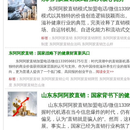
东阿阿胶直销模式加盟电话/微信1339
模式以其独特的价值创造逻辑脱颖而出。
滋补健康行业的典范，完美诠释了直销模
场、自运转机制、自进化能力和流动式交付
标签：
东阿阿胶直销
东阿阿胶直销牌照
东阿阿胶直销奖
制度
东阿阿胶直销合法吗
东阿阿胶直销怎么样
东阿阿胶直销：国家战略下的健康财富新风口
东阿阿胶直销加盟电话/微信13395968175引言：时代浪潮中的直销新
独特的商业价值获得国家层面的认可与支持。作为中国传统滋补养生行业的领
向，更为普通人提供了一个低门槛、高回报的创业平台...
阅读全文>>
标签：
东阿阿胶直销
东阿阿胶直销公司
东阿阿胶直销牌照
东阿阿胶直销奖金
度
东阿阿胶直销怎么做
山东东阿阿胶直销：国家背书下的健
山东东阿阿胶直销加盟电话/微信1339
握时代机遇在当今信息爆炸的时代，仍有
偏见，认为"直销就是骗人的"。然而，
展。事实上，国家已经为直销行业构筑了三