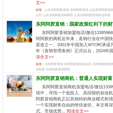
文>>
标签：
山东东阿阿胶直销
东阿阿胶直销
山东东阿阿胶直
公司
山东东阿阿胶直销牌照
山东东阿阿胶直销奖金制度
东阿阿胶直销：国家政策红利下的财
东阿阿胶直销加盟电话/微信133959
阿阿胶的商机近年来，直销行业在中国快
渠道之一。2001年中国加入WTO时承诺
年《直销管理条例》正式出台，2024年国
读全文>>
标签：
东阿阿胶直销
东阿阿胶直销合法吗
东阿阿胶直销
金制度
东阿阿胶直销牌照
东阿阿胶直销商机：普通人实现财富
东阿阿胶直销商机加盟电话/微信1339
境中，寻找一个低投入、高回报的创业机
阿胶直销商机正以其独特的商业模式和强
一个实现财务自由的绝佳途径。本文将深
式、市场优势...
阅读全文>>